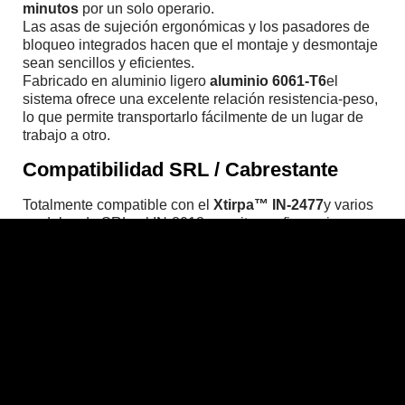
minutos
por un solo operario.
Las asas de sujeción ergonómicas y los pasadores de
bloqueo integrados hacen que el montaje y desmontaje
sean sencillos y eficientes.
Fabricado en aluminio ligero
aluminio 6061-T6
el
sistema ofrece una excelente relación resistencia-peso,
lo que permite transportarlo fácilmente de un lugar de
trabajo a otro.
Compatibilidad SRL / Cabrestante
Totalmente compatible con el
Xtirpa™ IN-2477
y varios
modelos de SRL, el IN-8018 permite configuraciones
flexibles de rescate y recuperación.
Los soportes específicos garantizan un montaje seguro
y una alineación óptima para operaciones de entrada
vertical o en ángulo.
Seguridad y resistencia certificadas
El IN-8018 ha sido probado y certificado conforme a las
normas internacionales de seguridad más exigentes,
entre ellas
EN 795 Tipo B
,
CEN/TS 16415 (2