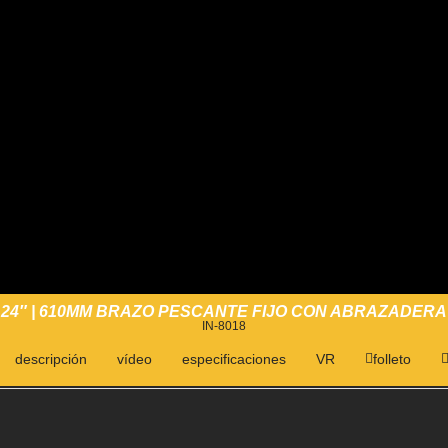
24″ | 610MM BRAZO PESCANTE FIJO CON ABRAZADERA
IN-8018
descripción
vídeo
especificaciones
VR
folleto