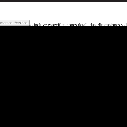
umentos técnicos
 Cada documento incluye especificaciones detalladas, dimensiones y da