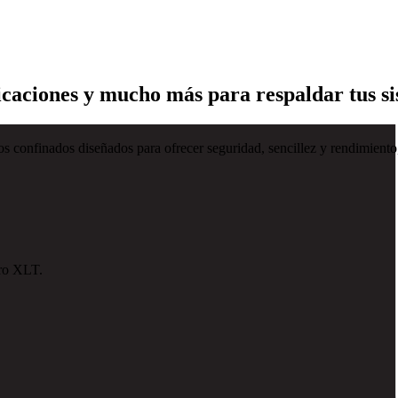
ficaciones y mucho más para respaldar tus
s confinados diseñados para ofrecer seguridad, sencillez y rendimiento,
rro XLT.