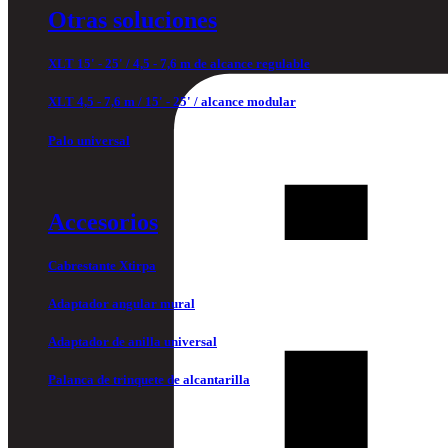
Otras soluciones
XLT 15' - 25' / 4,5 - 7,6 m de alcance regulable
XLT 4,5 - 7,6 m / 15' - 25' / alcance modular
Palo universal
Accesorios
Cabrestante Xtirpa
Adaptador angular mural
Adaptador de anilla universal
Palanca de trinquete de alcantarilla