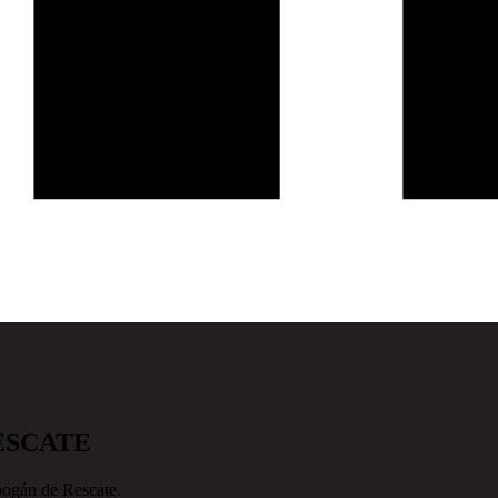
ESCATE
bogán de Rescate.