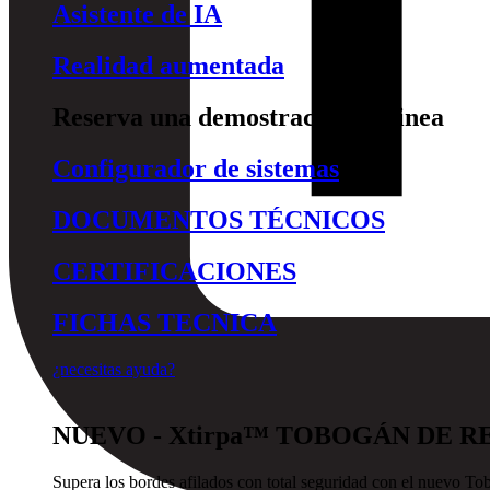
Asistente de IA
Realidad aumentada
Reserva una demostración en linea
Configurador de sistemas
DOCUMENTOS TÉCNICOS
CERTIFICACIONES
FICHAS TECNICA
¿necesitas ayuda?
NUEVO - Xtirpa™ TOBOGÁN DE R
Supera los bordes afilados con total seguridad con el nuevo To