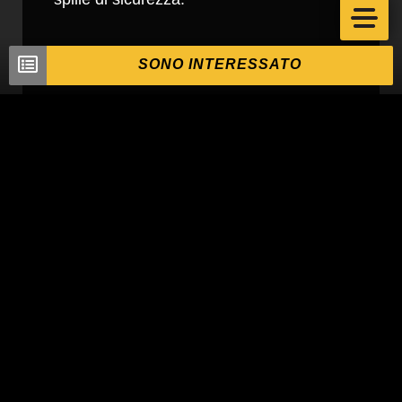
SONO INTERESSATO
Ampia gamma di adattatori per la compatibilità
strutturale
Il sistema IN-8007 è composto da un albero IN-2003, un
braccio davit IN-2210 e uno stabilizzatore a T IN-2204. Il