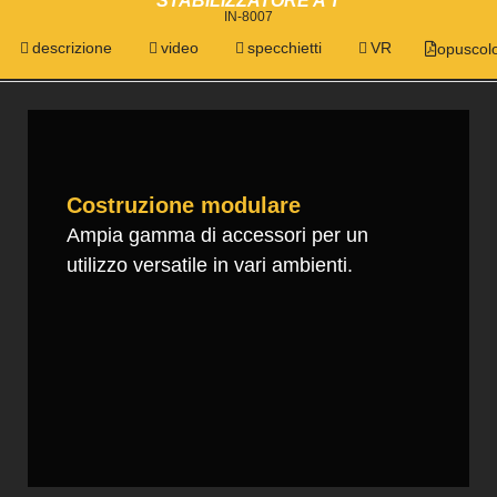
STABILIZZATORE A T
IN-8007
descrizione
video
specchietti
VR
opuscol
Costruzione modulare
Ampia gamma di accessori per un
utilizzo versatile in vari ambienti.