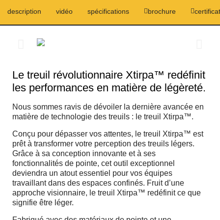
description
vidéo
spécifications
brochure
certifica
Le treuil révolutionnaire Xtirpa™ redéfinit
les performances en matière de légèreté.
Nous sommes ravis de dévoiler la dernière avancée en
matière de technologie des treuils : le treuil Xtirpa™.
Conçu pour dépasser vos attentes, le treuil Xtirpa™ est
prêt à transformer votre perception des treuils légers.
Grâce à sa conception innovante et à ses
fonctionnalités de pointe, cet outil exceptionnel
deviendra un atout essentiel pour vos équipes
travaillant dans des espaces confinés. Fruit d’une
approche visionnaire, le treuil Xtirpa™ redéfinit ce que
signifie être léger.
Fabriqué avec des matériaux de pointe et une