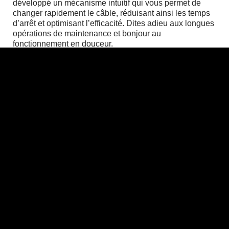
développé un mécanisme intuitif qui vous permet de
changer rapidement le câble, réduisant ainsi les temps
d’arrêt et optimisant l’efficacité. Dites adieu aux longues
opérations de maintenance et bonjour au
fonctionnement en douceur.
Ingénierie
Conscients que le temps est précieux, nous avons
conçu le treuil Xtirpa™ pour simplifier la maintenance
comme jamais auparavant. Sa conception modulaire
permet un accès rapide aux composants essentiels,
garantissant des interventions rapides et efficaces.
Résultat : plus de temps pour vos projets, moins de
tracas liés à la maintenance des équipements.
PRODUITS ASSOCIÉS