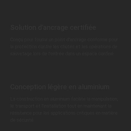
Solution d'ancrage certifiée
Conçu pour fournir un point d'ancrage conforme pour
la protection contre les chutes et les opérations de
sauvetage lors de l'entrée dans un espace confiné.
Conception légère en aluminium
La construction en aluminium facilite la manipulation,
le transport et l'installation tout en maintenant la
résistance pour les applications critiques en matière
de sécurité.