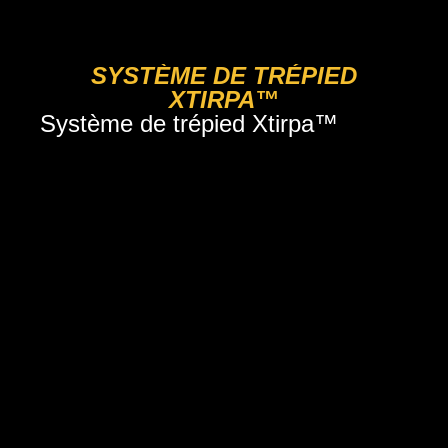
IN-8017
SYSTÈME DE TRÉPIED
XTIRPA™
Système de trépied Xtirpa™